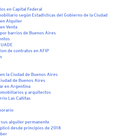
s en Capital Federal
biliario según Estadísticas del Gobierno de la Ciudad
en Alquiler
 en Venta
por barrios de Buenos Aires
entos
la UADE
cion de contratos en AFIP
es
 en la Ciudad de Buenos Aires
 Ciudad de Buenos Aires
ólar en Argentina
nmobiliarios y arquitectos
rio Las Cañitas
porario
ersus alquiler permanente
uplicó desde principios de 2018
aber