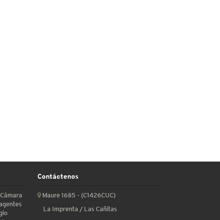
Contáctenos
a Cámara
Maure 1685 - (C1426CUC)
 agentes
La Imprenta / Las Cañitas
gio