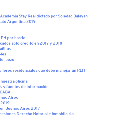
Academia Stay Real dictado por Soledad Balayan
tate Argentina 2019
 PH por barrio
cados apto crédito en 2017 y 2018
añitas
bles
del pozo
uileres residenciales que debe manejar un REIT
 nuestra oficina
s y fuentes de información
e CABA
enos Aires
 2019
 en Buenos Aires 2017
cesiones Derecho Notarial e Inmobilairio