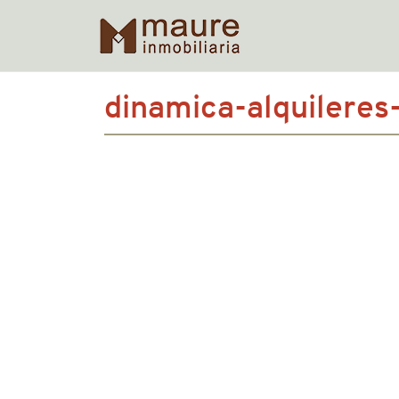
Skip
dinamica-alquileres
to
content