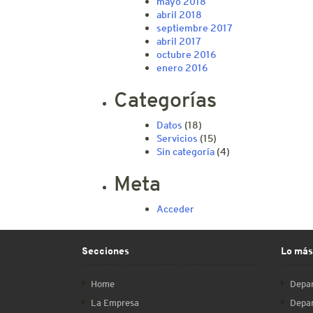
mayo 2018
abril 2018
septiembre 2017
abril 2017
octubre 2016
enero 2016
Categorías
Datos
(18)
Servicios
(15)
Sin categoría
(4)
Meta
Acceder
Secciones
Lo más
Home
Depar
La Empresa
Depar