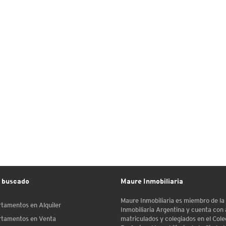
 buscado
Maure Inmobiliaria
Maure Inmobiliaria es miembro de l
tamentos en Alquiler
Inmobiliaria Argentina y cuenta con
matriculados y colegiados en el Cole
tamentos en Venta