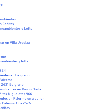
CP
 ambientes
as Cañitas
Monoambientes y Lofts
nar en Villa Urquiza
ermo
oambientes y lofts
1724
bientes en Belgrano
 Palermo
o 2631 Belgrano
oambientes en Barrio Norte
ñitas Migueletes 966
ntes en Palermo en alquiler
n Palermo Oro 2576
Cañitas