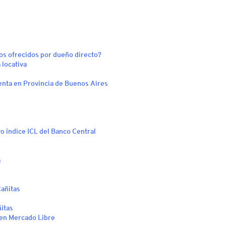
os ofrecidos por dueño directo?
 locativa
enta en Provincia de Buenos Aires
vo índice ICL del Banco Central
a
Cañitas
itas
 en Mercado Libre