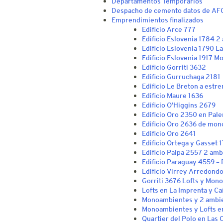
Departamentos Temporarios
Despacho de cemento datos de AF
Emprendimientos finalizados
Edificio Arce 777
Edificio Eslovenia 1784 2
Edificio Eslovenia 1790 L
Edificio Eslovenia 1917 
Edificio Gorriti 3632
Edificio Gurruchaga 2181
Edificio Le Breton a estre
Edificio Maure 1636
Edificio O’Higgins 2679
Edificio Oro 2350 en Pal
Edificio Oro 2636 de mon
Edificio Oro 2641
Edificio Ortega y Gasset 
Edificio Palpa 2557 2 am
Edificio Paraguay 4559 –
Edificio Virrey Arredond
Gorriti 3676 Lofts y Mon
Lofts en La Imprenta y Ca
Monoambientes y 2 ambie
Monoambientes y Lofts e
Quartier del Polo en Las 