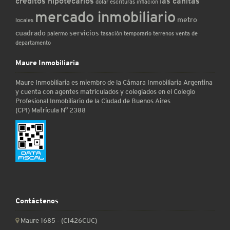
créditos hipotecarios
las cañitas
dólar
escrituras
inflacion
mercado inmobiliario
metro
locales
cuadrado
servicios
palermo
tasación
temporario
terrenos
venta de
departamento
Maure Inmobiliaria
Maure Inmobiliaria es miembro de la Cámara Inmobiliaria Argentina
y cuenta con agentes matriculados y colegiados en el Colegio
Profesional Inmobiliario de la Ciudad de Buenos Aires
(CPI) Matrícula N° 2388
Contáctenos
Maure 1685 - (C1426CUC)