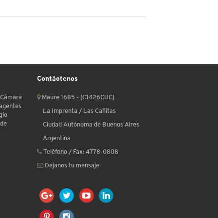
Contáctenos
a Cámara
Maure 1685 - (C1426CUC)
 agentes
La Imprenta / Las Cañitas
gio
 de
Ciudad Autónoma de Buenos Aires
Argentina
Teléfono / Fax:
4778-0808
Dejanos tu mensaje