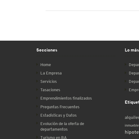
Secciones
Lo más
Home
Depar
La Empresa
Depar
Servicios
Depar
Tasaciones
Empre
Emprendimientos finalizados
Etique
Preguntas Frecuentes
Estadísticas y Datos
alquile
Evolución de la oferta de
inmueble
departamentos
hipote
Turismo en BA