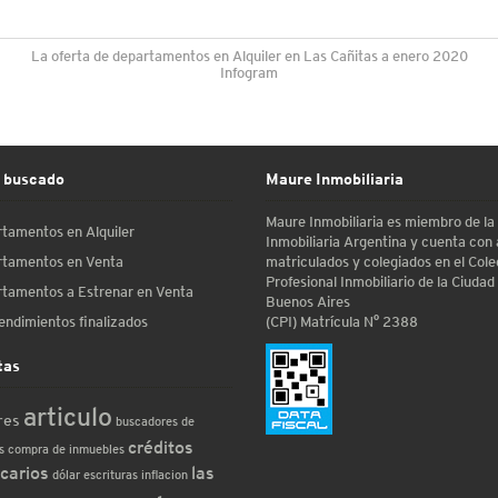
La oferta de departamentos en Alquiler en Las Cañitas a enero 2020
Infogram
 buscado
Maure Inmobiliaria
Maure Inmobiliaria es miembro de l
tamentos en Alquiler
Inmobiliaria Argentina y cuenta con
matriculados y colegiados en el Cole
tamentos en Venta
Profesional Inmobiliario de la Ciudad
tamentos a Estrenar en Venta
Buenos Aires
(CPI) Matrícula N° 2388
ndimientos finalizados
tas
articulo
res
buscadores de
créditos
s
compra de inmuebles
carios
las
dólar
escrituras
inflacion