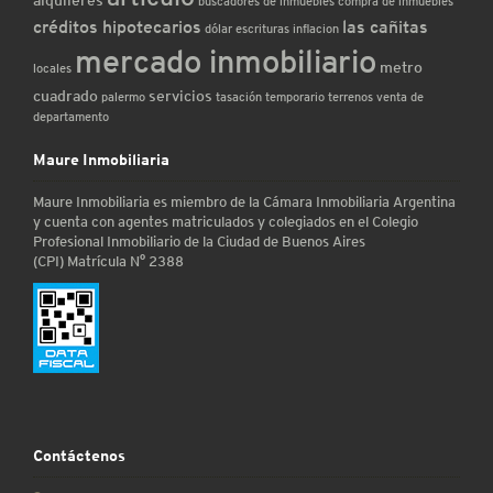
alquileres
buscadores de inmuebles
compra de inmuebles
créditos hipotecarios
las cañitas
dólar
escrituras
inflacion
mercado inmobiliario
metro
locales
cuadrado
servicios
palermo
tasación
temporario
terrenos
venta de
departamento
Maure Inmobiliaria
Maure Inmobiliaria es miembro de la Cámara Inmobiliaria Argentina
y cuenta con agentes matriculados y colegiados en el Colegio
Profesional Inmobiliario de la Ciudad de Buenos Aires
(CPI) Matrícula N° 2388
Contáctenos