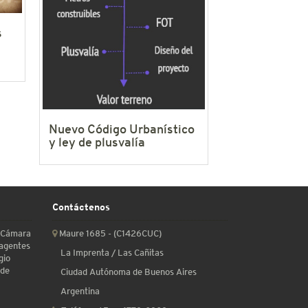
s
Nuevo Código Urbanístico
y ley de plusvalía
Contáctenos
a Cámara
Maure 1685 - (C1426CUC)
 agentes
La Imprenta / Las Cañitas
gio
 de
Ciudad Autónoma de Buenos Aires
Argentina