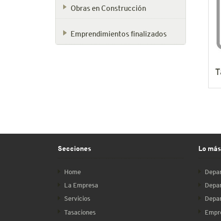
Obras en Construcción
Emprendimientos finalizados
T
Secciones
Lo más
Home
Depar
La Empresa
Depar
Servicios
Depar
Tasaciones
Empre