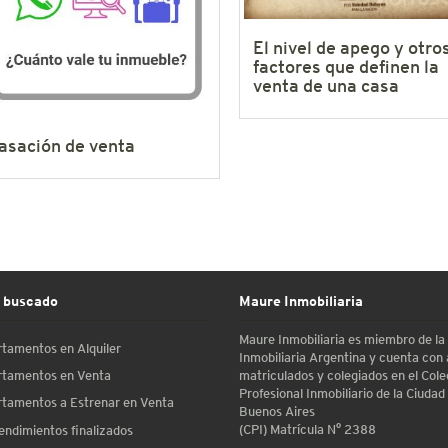
El nivel de apego y otro
factores que definen la
venta de una casa
asación de venta
 buscado
Maure Inmobiliaria
Maure Inmobiliaria es miembro de l
tamentos en Alquiler
Inmobiliaria Argentina y cuenta con
matriculados y colegiados en el Cole
tamentos en Venta
Profesional Inmobiliario de la Ciudad
tamentos a Estrenar en Venta
Buenos Aires
(CPI) Matrícula N° 2388
ndimientos finalizados