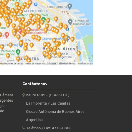
Contáctenos
a Cámara
Maure 1685 - (C1426CUC)
 agentes
La Imprenta / Las Cañitas
gio
 de
Ciudad Autónoma de Buenos Aires
Argentina
Teléfono / Fax:
4778-0808