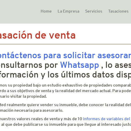
Home
La Empresa
Servicios
Tasaciones
asación de venta
ntáctenos para solicitar asesora
nsultarnos por
Whatsapp
, lo as
formación y los últimos datos dis
mos su propiedad bajo un estudio exhaustivo de propiedades comparab
rdo a sus objetivos de venta y la realidad del mercado actual. Para pod
ario visitar la propiedad.
sted realmente quiere vender su inmueble, debe conocer la realidad del
rmación necesaria para asesorarlo.
nuestros valores reales de venta y más de 10
informes de variables del
r al que debe publicarse su inmueble para que llegue al interesado jus