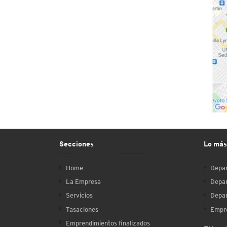
Secciones
Lo más
Home
Depar
La Empresa
Depar
Servicios
Depar
Tasaciones
Empre
Emprendimientos finalizados