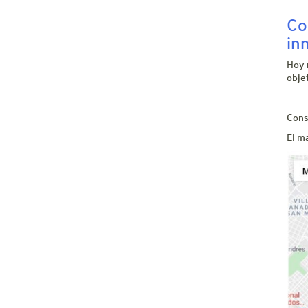
Co
in
Hoy 
obje
Cons
El m