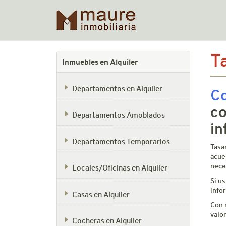
Skip
T
to
Inmuebles en Alquiler
content
Departamentos en Alquiler
Co
co
Departamentos Amoblados
in
Departamentos Temporarios
Tasa
acue
neces
Locales/Oficinas en Alquiler
Si u
info
Casas en Alquiler
Con 
valo
Cocheras en Alquiler