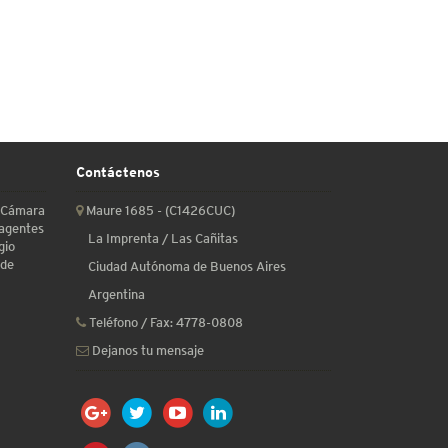
Contáctenos
a Cámara
Maure 1685 - (C1426CUC)
 agentes
La Imprenta / Las Cañitas
gio
 de
Ciudad Autónoma de Buenos Aires
Argentina
Teléfono / Fax:
4778-0808
Dejanos tu mensaje