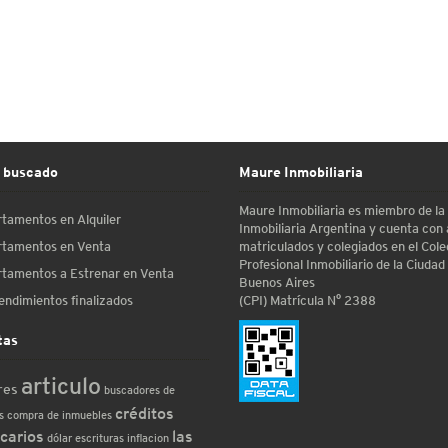
 buscado
Maure Inmobiliaria
Maure Inmobiliaria es miembro de l
tamentos en Alquiler
Inmobiliaria Argentina y cuenta con
matriculados y colegiados en el Cole
tamentos en Venta
Profesional Inmobiliario de la Ciudad
tamentos a Estrenar en Venta
Buenos Aires
(CPI) Matrícula N° 2388
ndimientos finalizados
tas
articulo
res
buscadores de
créditos
s
compra de inmuebles
carios
las
dólar
escrituras
inflacion