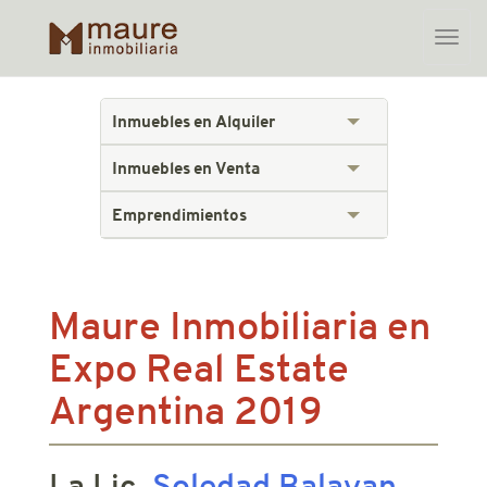
Toggle
naviga
Skip
to
Inmuebles en Alquiler
content
Inmuebles en Venta
Emprendimientos
Maure Inmobiliaria en
Expo Real Estate
Argentina 2019
La Lic.
Soledad Balayan
,