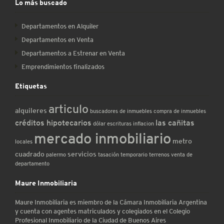
Lo más buscado
Departamentos en Alquiler
Departamentos en Venta
Departamentos a Estrenar en Venta
Emprendimientos finalizados
Etiquetas
articulo
alquileres
buscadores de inmuebles
compra de inmuebles
créditos hipotecarios
las cañitas
dólar
escrituras
inflacion
mercado inmobiliario
metro
locales
cuadrado
servicios
palermo
tasación
temporario
terrenos
venta de
departamento
Maure Inmobiliaria
Maure Inmobiliaria es miembro de la Cámara Inmobiliaria Argentina
y cuenta con agentes matriculados y colegiados en el Colegio
Profesional Inmobiliario de la Ciudad de Buenos Aires