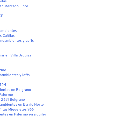
itas
 en Mercado Libre
CP
 ambientes
as Cañitas
Monoambientes y Lofts
nar en Villa Urquiza
ermo
oambientes y lofts
1724
bientes en Belgrano
 Palermo
o 2631 Belgrano
oambientes en Barrio Norte
ñitas Migueletes 966
ntes en Palermo en alquiler