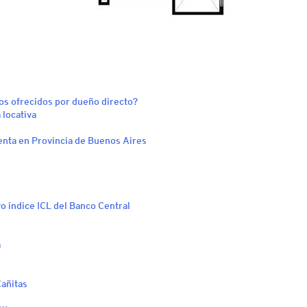
os ofrecidos por dueño directo?
 locativa
enta en Provincia de Buenos Aires
vo índice ICL del Banco Central
a
Cañitas