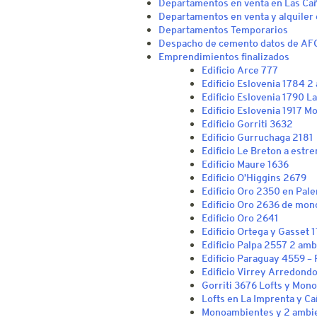
Departamentos en venta en Las Cañ
Departamentos en venta y alquiler
Departamentos Temporarios
Despacho de cemento datos de AF
Emprendimientos finalizados
Edificio Arce 777
Edificio Eslovenia 1784 2
Edificio Eslovenia 1790 L
Edificio Eslovenia 1917 
Edificio Gorriti 3632
Edificio Gurruchaga 2181
Edificio Le Breton a estre
Edificio Maure 1636
Edificio O’Higgins 2679
Edificio Oro 2350 en Pal
Edificio Oro 2636 de mon
Edificio Oro 2641
Edificio Ortega y Gasset 
Edificio Palpa 2557 2 am
Edificio Paraguay 4559 –
Edificio Virrey Arredond
Gorriti 3676 Lofts y Mon
Lofts en La Imprenta y Ca
Monoambientes y 2 ambie