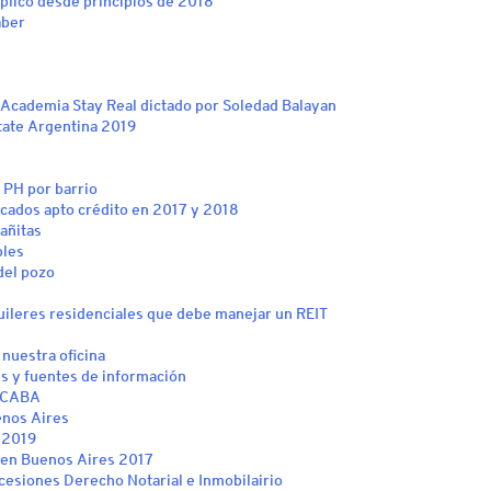
uplicó desde principios de 2018
aber
Academia Stay Real dictado por Soledad Balayan
tate Argentina 2019
 PH por barrio
cados apto crédito en 2017 y 2018
añitas
bles
del pozo
uileres residenciales que debe manejar un REIT
 nuestra oficina
s y fuentes de información
e CABA
enos Aires
 2019
 en Buenos Aires 2017
cesiones Derecho Notarial e Inmobilairio