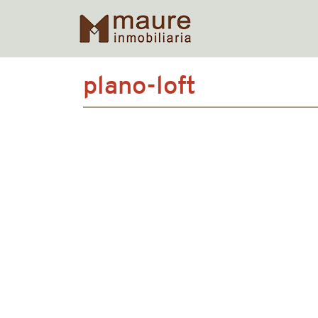
Skip
plano-loft
to
content