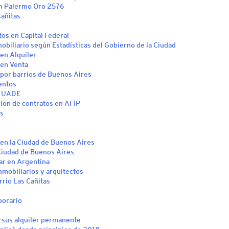
n Palermo Oro 2576
Cañitas
s en Capital Federal
biliario según Estadísticas del Gobierno de la Ciudad
en Alquiler
 en Venta
por barrios de Buenos Aires
entos
la UADE
cion de contratos en AFIP
es
 en la Ciudad de Buenos Aires
 Ciudad de Buenos Aires
ólar en Argentina
nmobiliarios y arquitectos
rio Las Cañitas
porario
ersus alquiler permanente