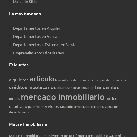
Mapa de Sitio
Lo más buscado
Departamentos en Alquiler
Departamentos en Venta
Departamentos a Estrenar en Venta
Emprendimientos finalizados
Etiquetas
articulo
alquileres
buscadores de inmuebles
compra de inmuebles
créditos hipotecarios
las cañitas
dólar
escrituras
inflacion
mercado inmobiliario
metro
locales
cuadrado
servicios
palermo
tasación
temporario
terrenos
venta de
departamento
Maure Inmobiliaria
Maure Inmobiliaria es miembro de la Cámara Inmobiliaria Argentina