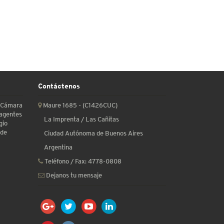
Contáctenos
a Cámara
Maure 1685 - (C1426CUC)
 agentes
La Imprenta / Las Cañitas
gio
 de
Ciudad Autónoma de Buenos Aires
Argentina
Teléfono / Fax:
4778-0808
Dejanos tu mensaje