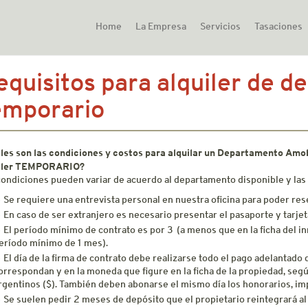
Home
La Empresa
Servicios
Tasaciones
equisitos para alquiler de 
emporario
les son las condiciones y costos para alquilar un Departamento Am
iler TEMPORARIO?
condiciones pueden variar de acuerdo al departamento disponible y las 
Se requiere una entrevista personal en nuestra oficina para poder re
En caso de ser extranjero es necesario presentar el pasaporte y tarjet
El período mínimo de contrato es por 3 (a menos que en la ficha del i
eríodo mínimo de 1 mes).
El día de la firma de contrato debe realizarse todo el pago adelantado
orrespondan y en la moneda que figure en la ficha de la propiedad, se
rgentinos ($). También deben abonarse el mismo día los honorarios, imp
Se suelen pedir 2 meses de depósito que el propietario reintegrará al