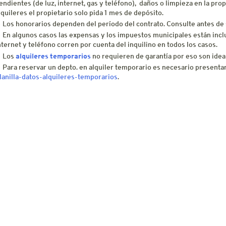
endientes (de luz, internet, gas y teléfono), daños o limpieza en la pr
lquileres el propietario solo pida 1 mes de depósito.
Los honorarios dependen del período del contrato. Consulte antes de so
En algunos casos las expensas y los impuestos municipales están incluid
nternet y teléfono corren por cuenta del inquilino en todos los casos.
alquileres temporarios
Los
no requieren de garantía por eso son ideal
Para reservar un depto. en alquiler temporario es necesario presentar
lanilla-datos-alquileres-temporarios
.