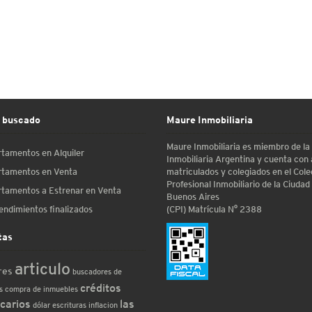
 buscado
Maure Inmobiliaria
Maure Inmobiliaria es miembro de l
tamentos en Alquiler
Inmobiliaria Argentina y cuenta con
matriculados y colegiados en el Cole
tamentos en Venta
Profesional Inmobiliario de la Ciudad
tamentos a Estrenar en Venta
Buenos Aires
(CPI) Matrícula N° 2388
ndimientos finalizados
tas
articulo
res
buscadores de
créditos
s
compra de inmuebles
carios
las
dólar
escrituras
inflacion