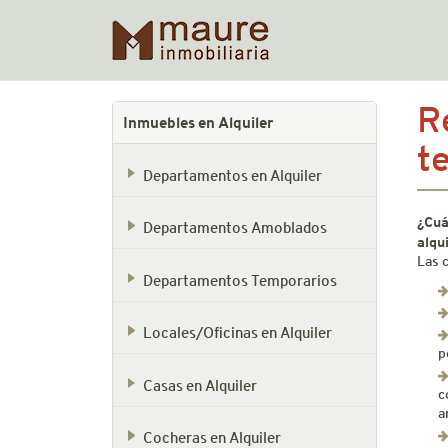
Skip
R
to
Inmuebles en Alquiler
content
t
Departamentos en Alquiler
¿Cuá
Departamentos Amoblados
alqu
Las 
Departamentos Temporarios
Locales/Oficinas en Alquiler
p
Casas en Alquiler
c
a
Cocheras en Alquiler