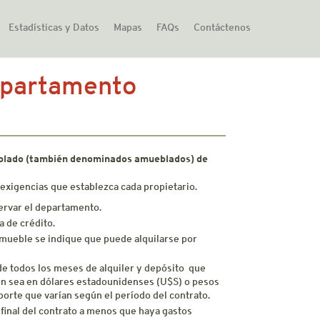
Estadísticas y Datos
Mapas
FAQs
Contáctenos
departamento
oblado (también denominados amueblados) de
exigencias que establezca cada propietario.
servar el departamento.
a de crédito.
nmueble se indique que puede alquilarse por
 de todos los meses de alquiler y depósito que
gún sea en dólares estadounidenses (U$S) o pesos
orte que varían según el período del contrato.
 final del contrato a menos que haya gastos