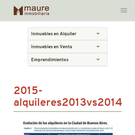
Toggle
naviga
Skip
to
Inmuebles en Alquiler
content
Inmuebles en Venta
Emprendimientos
2015-
alquileres2013vs2014