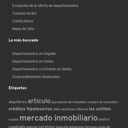
Evolución de la oferta de departamentos
Turismo en BA
Contáctenos
Mapa de Sitio
Lo más buscado
Departamentos en Alquiler
Departamentos en Venta
Departamentos a Estrenar en Venta
Emprendimientos finalizados
Etiquetas
articulo
alquileres
buscadores de inmuebles
compra de inmuebles
créditos hipotecarios
las cañitas
dólar
escrituras
inflacion
mercado inmobiliario
metro
locales
cuadrado
servicios
palermo
tasación
temporario
terrenos
venta de