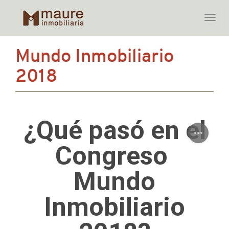
Toggle
naviga
Skip
Mundo Inmobiliario
to
content
2018